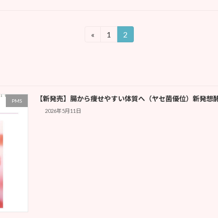
«
1
2
固
固
定
定
ペ
ペ
ー
ー
ジ
ジ
【新発売】腸から痩せやすい体質へ（ヤセ菌優位）新発想
PMS
2026年5月11日