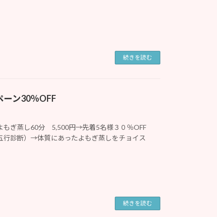
続きを読む
ーン30％OFF
ぎ蒸し60分 5,500円→先着5名様３０％OFF
（五行診断）→体質にあったよもぎ蒸しをチョイス
続きを読む