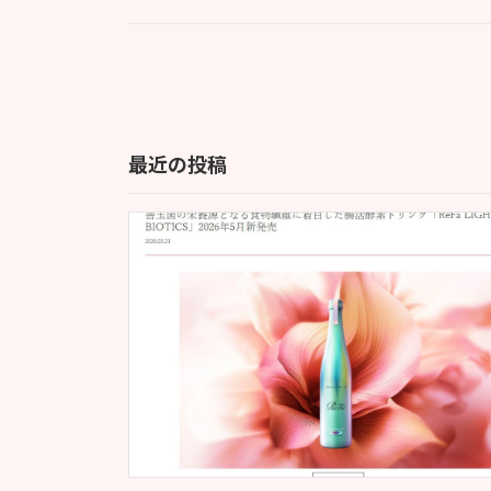
投
稿
の
最近の投稿
ペ
ー
ジ
送
り