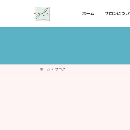
コ
ナ
ン
ビ
ホーム
サロンについ
テ
ゲ
ン
ー
ツ
シ
へ
ョ
ス
ン
キ
に
ッ
移
プ
動
ホーム
ブログ