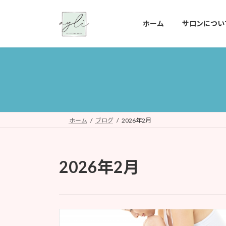
コ
ナ
ン
ビ
ホーム
サロンについ
テ
ゲ
ン
ー
ツ
シ
へ
ョ
ス
ン
キ
に
ッ
移
プ
動
ホーム
ブログ
2026年2月
2026年2月